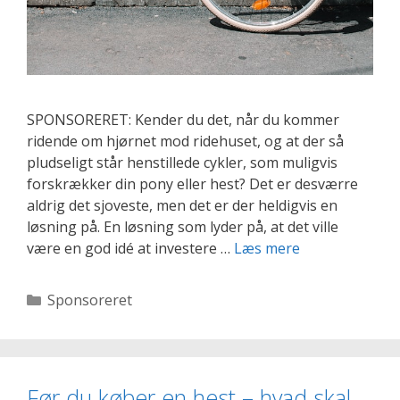
SPONSORERET: Kender du det, når du kommer
ridende om hjørnet mod ridehuset, og at der så
pludseligt står henstillede cykler, som muligvis
forskrækker din pony eller hest? Det er desværre
aldrig det sjoveste, men det er der heldigvis en
løsning på. En løsning som lyder på, at det ville
Få
være en god idé at investere …
Læs mere
styr
på
Kategorier
Sponsoreret
dine
cykler
med
det
Før du køber en hest – hvad skal
rette