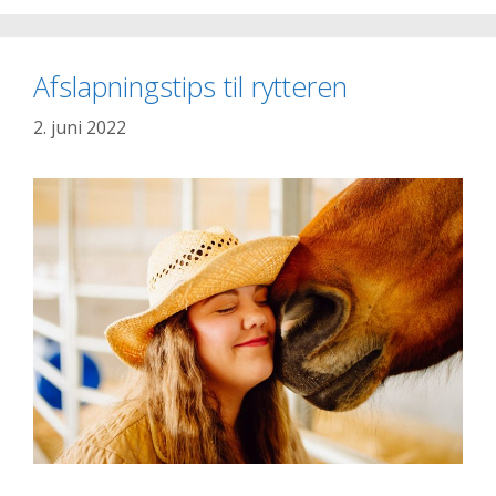
udstyr
til
dit
Afslapningstips til rytteren
næste
event?
2. juni 2022