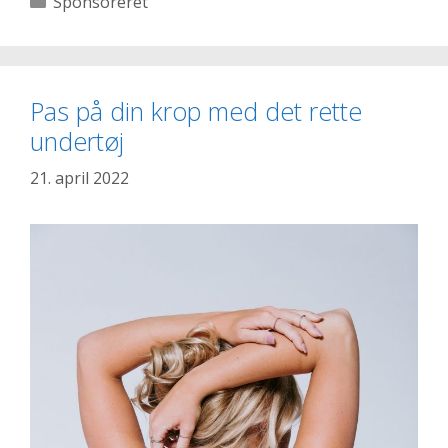
Sponsoreret
ridesport
med
jumping
fitness
Pas på din krop med det rette
undertøj
21. april 2022