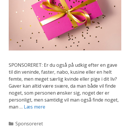
SPONSORERET: Er du også på udkig efter en gave
til din veninde, faster, nabo, kusine eller en helt
femte, men meget særlig kvinde eller pige i dit liv?
Gaver kan altid være svære, da man både vil finde
noget, som personen ønsker sig, noget der er
personligt, men samtidig vil man også finde noget,
Find
man …
Læs mere
den
perfekte
Kategorier
Sponsoreret
gave