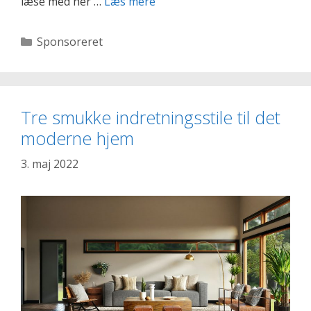
De
læse med her …
Læs mere
bedste
steder
Kategorier
Sponsoreret
at
ride
i
Danmark
Tre smukke indretningsstile til det
moderne hjem
3. maj 2022