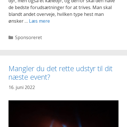
dyr, men også et kæledyr, og derfor skal den have
de bedste forudsætninger for at trives. Man skal
blandt andet overveje, hvilken type hest man
Før
ønsker …
Læs mere
du
køber
Kategorier
Sponsoreret
en
hest
–
hvad
Mangler du det rette udstyr til dit
skal
næste event?
du
overveje?
16. juni 2022