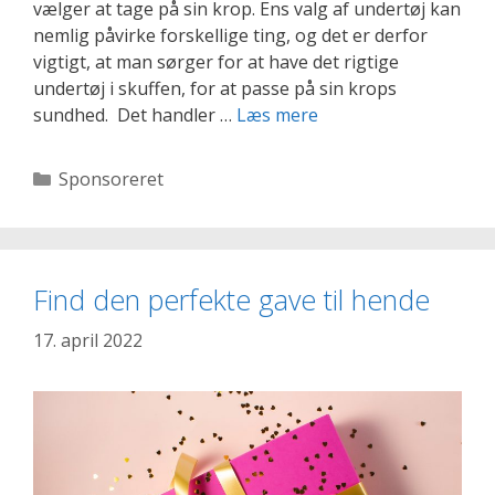
vælger at tage på sin krop. Ens valg af undertøj kan
nemlig påvirke forskellige ting, og det er derfor
vigtigt, at man sørger for at have det rigtige
undertøj i skuffen, for at passe på sin krops
Pas
sundhed. Det handler …
Læs mere
på
din
Kategorier
Sponsoreret
krop
med
det
rette
Find den perfekte gave til hende
undertøj
17. april 2022