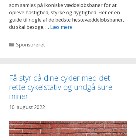
som samles på ikoniske væddeløbsbaner for at
opleve hastighed, styrke og dygtighed. Her er en
guide til nogle af de bedste hestevæddeløbsbaner,
De
du skal besøge. …
Læs mere
bedste
væddeløbsbaner,
Kategorier
Sponsoreret
du
skal
besøge
Få styr på dine cykler med det
rette cykelstativ og undgå sure
miner
10. august 2022