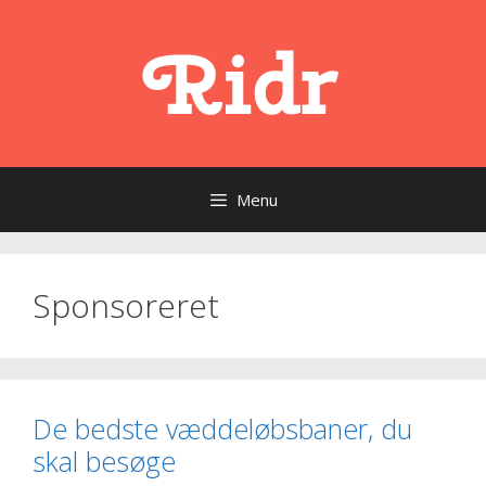
Hop
til
indhold
Menu
Sponsoreret
De bedste væddeløbsbaner, du
skal besøge