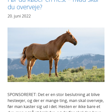
du overveje?
cykelstativ
og
20. juni 2022
undgå
sure
miner
SPONSORERET: Det er en stor beslutning at blive
hesteejer, og der er mange ting, man skal overveje,
før man kaster sig ud i det. Hesten er ikke bare et