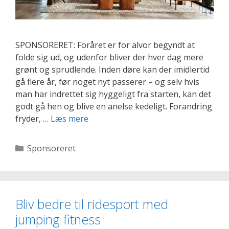
SPONSORERET: Foråret er for alvor begyndt at
folde sig ud, og udenfor bliver der hver dag mere
grønt og sprudlende. Inden døre kan der imidlertid
gå flere år, før noget nyt passerer – og selv hvis
man har indrettet sig hyggeligt fra starten, kan det
godt gå hen og blive en anelse kedeligt. Forandring
Tre
fryder, …
Læs mere
smukke
indretningsstile
Kategorier
Sponsoreret
til
det
moderne
hjem
Bliv bedre til ridesport med
jumping fitness