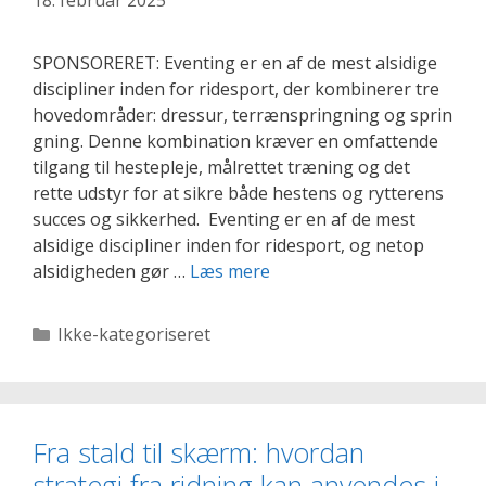
18. februar 2025
SPONSORERET: Eventing er en af de mest alsidige
discipliner inden for ridesport, der kombinerer tre
hovedområder: dressur, terrænspringning og sprin
gning. Denne kombination kræver en omfattende
tilgang til hestepleje, målrettet træning og det
rette udstyr for at sikre både hestens og rytterens
succes og sikkerhed. Eventing er en af de mest
alsidige discipliner inden for ridesport, og netop
Sådan
alsidigheden gør …
Læs mere
mestrer
topryttere
Kategorier
Ikke-kategoriseret
forskellige
discipliner
i
ridning,
Fra stald til skærm: hvordan
og
strategi fra ridning kan anvendes i
hvad