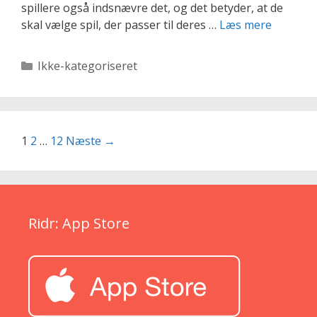
spillere også indsnævre det, og det betyder, at de
De
skal vælge spil, der passer til deres …
Læs mere
bedste
hestespi
Kategorier
Ikke-kategoriseret
for
hesteels
Indlægsnavigation
1
2
…
12
Næste →
Ridr: App Store