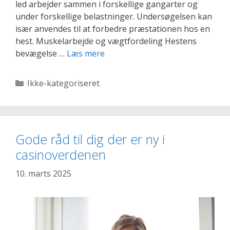
led arbejder sammen i forskellige gangarter og
under forskellige belastninger. Undersøgelsen kan
især anvendes til at forbedre præstationen hos en
hest. Muskelarbejde og vægtfordeling Hestens
Hvordan
bevægelse …
Læs mere
biomekanik
påvirker
Kategorier
Ikke-kategoriseret
en
hests
præstation
Gode råd til dig der er ny i
casinoverdenen
10. marts 2025