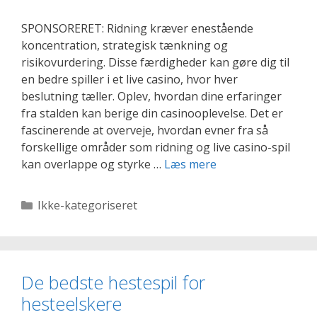
SPONSORERET: Ridning kræver enestående
koncentration, strategisk tænkning og
risikovurdering. Disse færdigheder kan gøre dig til
en bedre spiller i et live casino, hvor hver
beslutning tæller. Oplev, hvordan dine erfaringer
fra stalden kan berige din casinooplevelse. Det er
fascinerende at overveje, hvordan evner fra så
forskellige områder som ridning og live casino-spil
Fra
kan overlappe og styrke …
Læs mere
stalden
til
Kategorier
Ikke-kategoriseret
spillebordet:
Sådan
forbedrer
ridning
De bedste hestespil for
din
hesteelskere
oplevelse
med