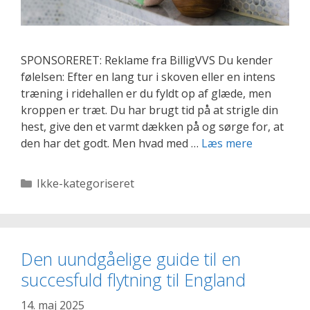
SPONSORERET: Reklame fra BilligVVS Du kender
følelsen: Efter en lang tur i skoven eller en intens
træning i ridehallen er du fyldt op af glæde, men
kroppen er træt. Du har brugt tid på at strigle din
hest, give den et varmt dækken på og sørge for, at
Fra
den har det godt. Men hvad med …
Læs mere
stald
til
Kategorier
Ikke-kategoriseret
spa:
Forkæl
dig
selv
Den uundgåelige guide til en
efter
succesfuld flytning til England
rideturen
14. maj 2025