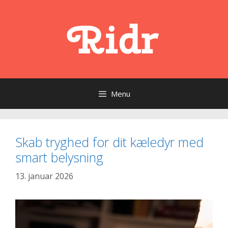
Hop
til
indhold
Menu
Skab tryghed for dit kæledyr med
smart belysning
13. januar 2026