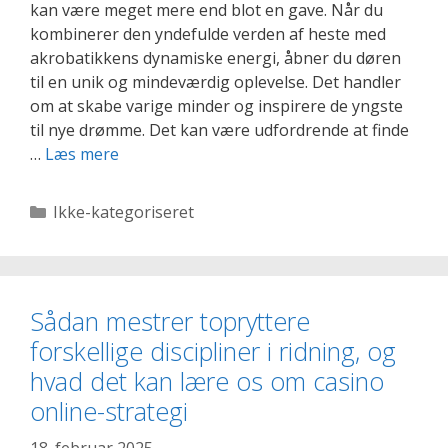
kan være meget mere end blot en gave. Når du
kombinerer den yndefulde verden af heste med
akrobatikkens dynamiske energi, åbner du døren
til en unik og mindeværdig oplevelse. Det handler
om at skabe varige minder og inspirere de yngste
til nye drømme. Det kan være udfordrende at finde
Hestens
…
Læs mere
elegance
og
Kategorier
Ikke-kategoriseret
akrobatikkens
magi
giver
børn
Sådan mestrer topryttere
en
forskellige discipliner i ridning, og
uforglemmelig
oplevelse
hvad det kan lære os om casino
online-strategi