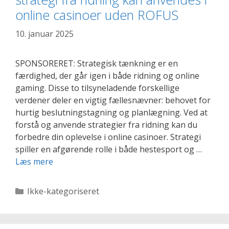
det
online casinoer uden ROFUS
kan
lære
10. januar 2025
os
om
SPONSORERET: Strategisk tænkning er en
casino
færdighed, der går igen i både ridning og online
online-
gaming. Disse to tilsyneladende forskellige
strategi
verdener deler en vigtig fællesnævner: behovet for
hurtig beslutningstagning og planlægning. Ved at
forstå og anvende strategier fra ridning kan du
forbedre din oplevelse i online casinoer. Strategi
spiller en afgørende rolle i både hestesport og …
Fra
Læs mere
stald
til
Kategorier
Ikke-kategoriseret
skærm:
hvordan
strategi