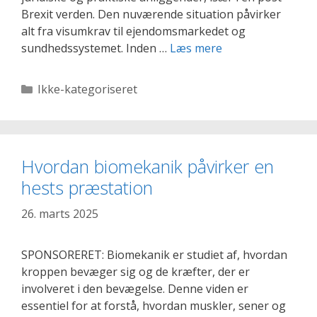
Brexit verden. Den nuværende situation påvirker
alt fra visumkrav til ejendomsmarkedet og
Den
sundhedssystemet. Inden …
Læs mere
uundgåelige
guide
Kategorier
Ikke-kategoriseret
til
en
succesfuld
flytning
Hvordan biomekanik påvirker en
til
hests præstation
England
26. marts 2025
SPONSORERET: Biomekanik er studiet af, hvordan
kroppen bevæger sig og de kræfter, der er
involveret i den bevægelse. Denne viden er
essentiel for at forstå, hvordan muskler, sener og