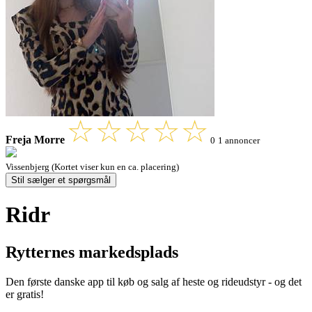
Freja Morre
0
1 annoncer
Vissenbjerg (Kortet viser kun en ca. placering)
Stil sælger et spørgsmål
Ridr
Rytternes markedsplads
Den første danske app til køb og salg af heste og rideudstyr - og det
er gratis!