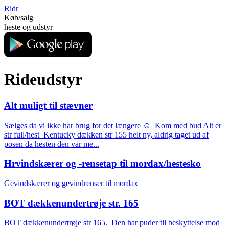
Ridr
Køb/salg
heste og udstyr
Rideudstyr
Alt muligt til stævner
Sælges da vi ikke har brug for det længere ☺️ Kom med bud Alt er
str full/hest Kentucky dækken str 155 helt ny, aldrig taget ud af
posen da hesten den var me...
Hrvindskærer og -rensetap til mordax/hestesko
Gevindskærer og gevindrenser til mordax
BOT dækkenundertrøje str. 165
BOT dækkenundertrøje str 165. Den har puder til beskyttelse mod