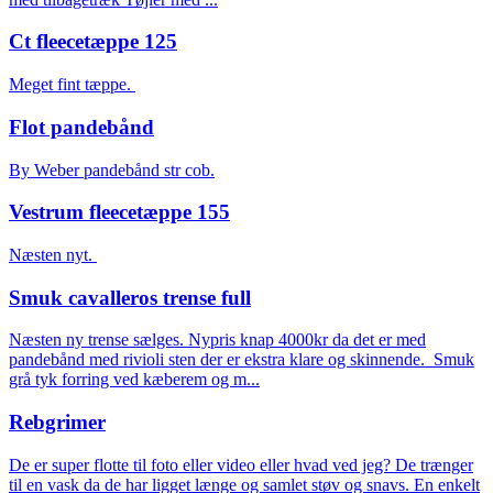
Ct fleecetæppe 125
Meget fint tæppe.
Flot pandebånd
By Weber pandebånd str cob.
Vestrum fleecetæppe 155
Næsten nyt.
Smuk cavalleros trense full
Næsten ny trense sælges. Nypris knap 4000kr da det er med
pandebånd med rivioli sten der er ekstra klare og skinnende. Smuk
grå tyk forring ved kæberem og m...
Rebgrimer
De er super flotte til foto eller video eller hvad ved jeg? De trænger
til en vask da de har ligget længe og samlet støv og snavs. En enkelt