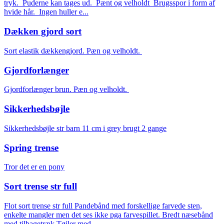
tryk. Puderne kan tages ud. Pænt og velholdt Brugsspor i form af
hvide hår. Ingen huller e...
Dækken gjord sort
Sort elastik dækkengjord. Pæn og velholdt.
Gjordforlænger
Gjordforlænger brun. Pæn og velholdt.
Sikkerhedsbøjle
Sikkerhedsbøjle str barn 11 cm i grey brugt 2 gange
Spring trense
Tror det er en pony
Sort trense str full
Flot sort trense str full Pandebånd med forskellige farvede sten,
enkelte mangler men det ses ikke pga farvespillet. Bredt næsebånd
med tilbagetræk Tøjler med ...