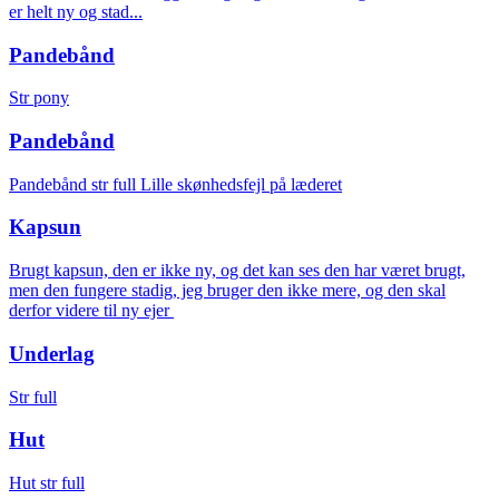
er helt ny og stad...
Pandebånd
Str pony
Pandebånd
Pandebånd str full Lille skønhedsfejl på læderet
Kapsun
Brugt kapsun, den er ikke ny, og det kan ses den har været brugt,
men den fungere stadig, jeg bruger den ikke mere, og den skal
derfor videre til ny ejer
Underlag
Str full
Hut
Hut str full