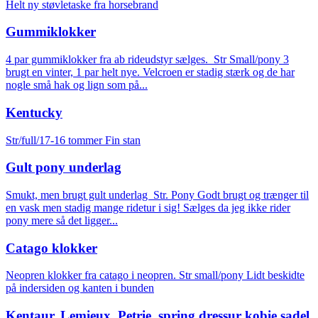
Helt ny støvletaske fra horsebrand
Gummiklokker
4 par gummiklokker fra ab rideudstyr sælges. Str Small/pony 3
brugt en vinter, 1 par helt nye. Velcroen er stadig stærk og de har
nogle små hak og lign som på...
Kentucky
Str/full/17-16 tommer Fin stan
Gult pony underlag
Smukt, men brugt gult underlag Str. Pony Godt brugt og trænger til
en vask men stadig mange ridetur i sig! Sælges da jeg ikke rider
pony mere så det ligger...
Catago klokker
Neopren klokker fra catago i neopren. Str small/pony Lidt beskidte
på indersiden og kanten i bunden
Kentaur, Lemieux, Petrie, spring dressur kobie sadel