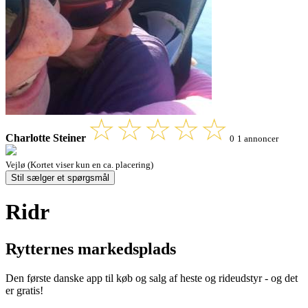
Charlotte Steiner
0
1 annoncer
Vejlø (Kortet viser kun en ca. placering)
Stil sælger et spørgsmål
Ridr
Rytternes markedsplads
Den første danske app til køb og salg af heste og rideudstyr - og det
er gratis!