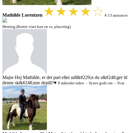
Mathilde Lorentzen
4
13 annoncer
Herning (Kortet viser kun en ca. placering)
Majse
Hej Mathilde, er det part eller udl&#229;n du s&#248;ger til
denne sk&#248;nne depill?♥️
9 måneder siden - Synes godt om - Svar