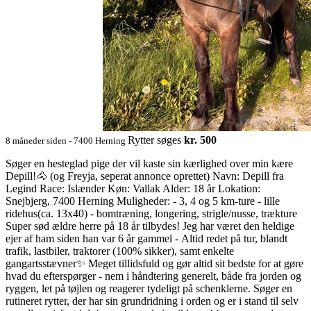
Rytter søges
kr. 500
8 måneder siden - 7400 Herning
Søger en hesteglad pige der vil kaste sin kærlighed over min kære
Depill!🐴 (og Freyja, seperat annonce oprettet) Navn: Depill fra
Legind Race: Islænder Køn: Vallak Alder: 18 år Lokation:
Snejbjerg, 7400 Herning Muligheder: - 3, 4 og 5 km-ture - lille
ridehus(ca. 13x40) - bomtræning, longering, strigle/nusse, trækture
Super sød ældre herre på 18 år tilbydes! Jeg har været den heldige
ejer af ham siden han var 6 år gammel - Altid redet på tur, blandt
trafik, lastbiler, traktorer (100% sikker), samt enkelte
gangartsstævner✨ Meget tillidsfuld og gør altid sit bedste for at gøre
hvad du efterspørger - nem i håndtering generelt, både fra jorden og
ryggen, let på tøjlen og reagerer tydeligt på schenklerne. Søger en
rutineret rytter, der har sin grundridning i orden og er i stand til selv