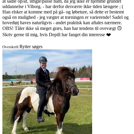
at sadle op/af, strigle/passe ham, da jeg ikke er hjemme grundet
uddannelse i Viborg. - har derfor desværre ikke tiden længere ; (
Han elsker at komme med på gå- og løbeture, så dette er bestemt
også en mulighed - jeg vægter at træningen er varierende! Sadel og
hovedtøj haves naturligvis - andet praktisk kan aftales nærmere.
OBS! Tåler ikke så meget græs, han har tendens til ovevægt 🙃
Skriv gerne til mig, hvis Depill har fanget din interesse ❤️
Rytter søges
Overskrift