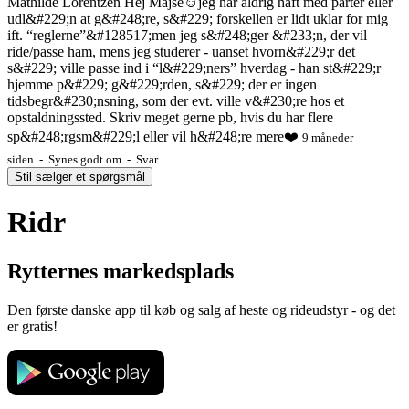
Mathilde Lorentzen
Hej Majse☺️jeg har aldrig haft med parter eller
udl&#229;n at g&#248;re, s&#229; forskellen er lidt uklar for mig
ift. “reglerne”&#128517;men jeg s&#248;ger &#233;n, der vil
ride/passe ham, mens jeg studerer - uanset hvorn&#229;r det
s&#229; ville passe ind i “l&#229;ners” hverdag - han st&#229;r
hjemme p&#229; g&#229;rden, s&#229; der er ingen
tidsbegr&#230;nsning, som der evt. ville v&#230;re hos et
opstaldningssted. Skriv meget gerne pb, hvis du har flere
sp&#248;rgsm&#229;l eller vil h&#248;re mere❤️
9 måneder
siden - Synes godt om - Svar
Stil sælger et spørgsmål
Ridr
Rytternes markedsplads
Den første danske app til køb og salg af heste og rideudstyr - og det
er gratis!