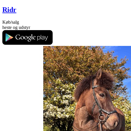
Ridr
Køb/salg
heste og udstyr