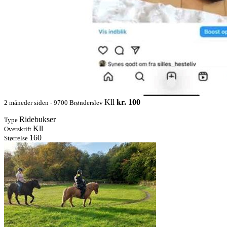
Kll
kr. 100
2 måneder siden - 9700 Brønderslev
Ridebukser
Type
Kll
Overskrift
160
Størrelse