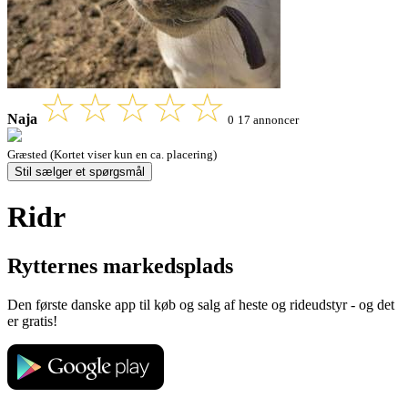
Naja
0
17 annoncer
Græsted (Kortet viser kun en ca. placering)
Stil sælger et spørgsmål
Ridr
Rytternes markedsplads
Den første danske app til køb og salg af heste og rideudstyr - og det
er gratis!